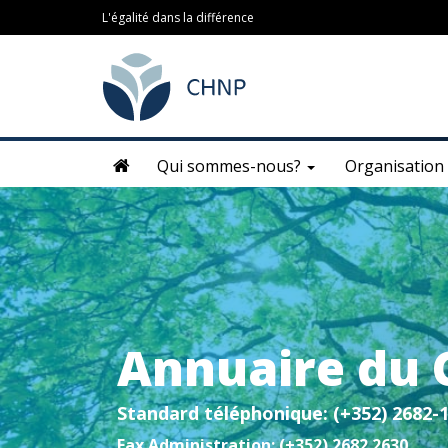
L'égalité dans la différence
Qui sommes-nous?
Organisation
Annuaire du
Standard téléphonique: (+352) 2682-
Fax Administration: (+352) 2682 2630