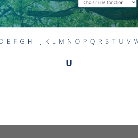
D
E
F
G
H
I
J
K
L
M
N
O
P
Q
R
S
T
U
V
U