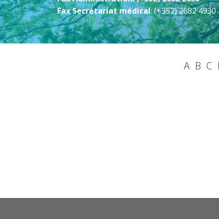
Fax Secrétariat médical
: (+352) 2682 4930
A
B
C