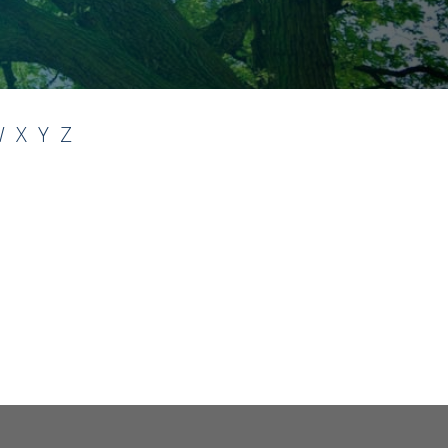
W
X
Y
Z