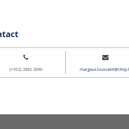
ntact
(+352) 2682 2690
margaux.toussaint@chnp.l