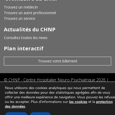
Trouvez un médecin
Trouvez un autre professionnel
Trouvez un service
Actualités du CHNP
Consultez toutes les news
Plan interactif
Trouvez votre bâtiment
©
CHNP - Centre Hospitalier Neuro-Psychiatrique
2026 |
Mentions légales
|
Protection des données
|
Politique de
Nous utilisons des cookies analytiques qui nous permettent de
cookies
|
|
collecter des données pour des statistiques agrégées afin de vous
offrir une meilleure expérience de navigation. Vous pouvez les refuse
ou les accepter. Plus d'informations sur
les cookies
et la
protection
des données
.