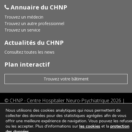
Annuaire du CHNP
Trouvez un médecin
Trouvez un autre professionnel
Trouvez un service
Actualités du CHNP
Consultez toutes les news
Plan interactif
Trouvez votre bâtiment
©
CHNP - Centre Hospitalier Neuro-Psychiatrique
2026 |
Mentions légales
|
Protection des données
|
Politique de
Nous utilisons des cookies analytiques qui nous permettent de
cookies
|
|
collecter des données pour des statistiques agrégées afin de vous
offrir une meilleure expérience de navigation. Vous pouvez les refuse
ou les accepter. Plus d'informations sur
les cookies
et la
protection
des données
.