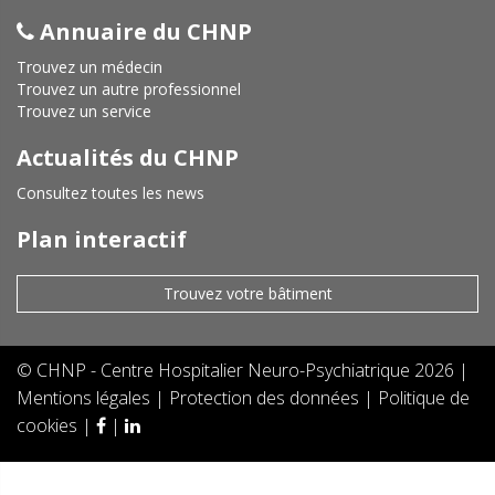
Annuaire du CHNP
Trouvez un médecin
Trouvez un autre professionnel
Trouvez un service
Actualités du CHNP
Consultez toutes les news
Plan interactif
Trouvez votre bâtiment
©
CHNP - Centre Hospitalier Neuro-Psychiatrique
2026 |
Mentions légales
|
Protection des données
|
Politique de
cookies
|
|