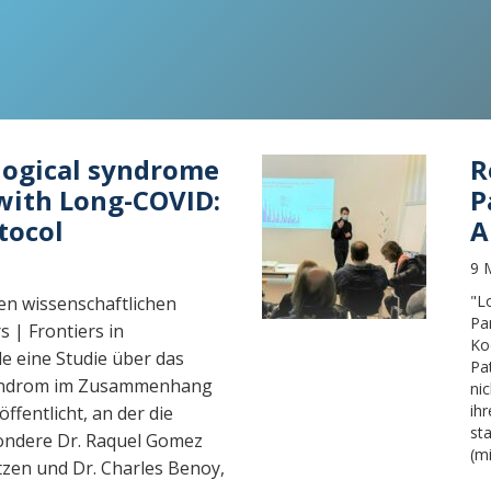
logical syndrome
R
with Long-COVID:
P
tocol
A
9 
"L
en wissenschaftlichen
Pa
rs | Frontiers in
Ko
e eine Studie über das
Pa
Syndrom im Zusammenhang
ni
ih
ffentlicht, an der die
st
sondere Dr. Raquel Gomez
(mi
tzen und Dr. Charles Benoy,