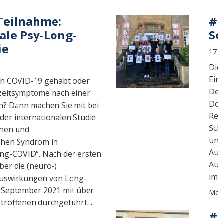
Teilnahme:
#
ale Psy-Long-
S
ie
17
Di
Ei
in COVID-19 gehabt oder
De
zeitsymptome nach einer
Do
n? Dann machen Sie mit bei
Re
der internationalen Studie
Sc
chen und
un
chen Syndrom in
Au
ng-COVID“. Nach der ersten
Au
ber die (neuro-)
im
Auswirkungen von Long-
t September 2021 mit über
Meh
troffenen durchgeführt
…
#