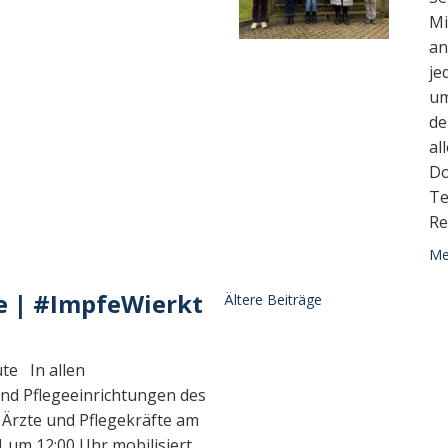
Mi
an
je
um
de
al
Do
Te
Re
Meh
 | #ImpfeWierkt
Ältere Beiträge
te In allen
d Pflegeeinrichtungen des
 Ärzte und Pflegekräfte am
 um 12:00 Uhr mobilisiert,