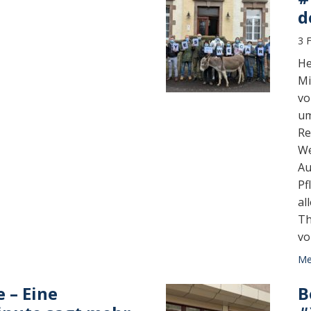
d
3 
He
Mi
vo
um
Re
We
Au
Pf
al
Th
vo
Meh
 – Eine
B