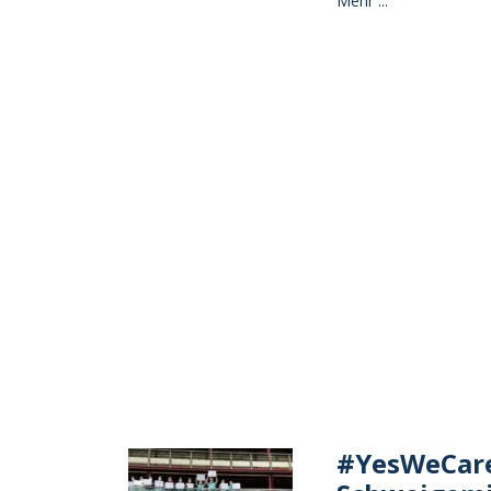
Mehr ...
#YesWeCare