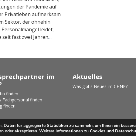
kungen der Pandemie auf
ihr Privatleben aufmerksam
em Sektor, der ohnehin
 Personalmangel leidet,
e seit fast zwei Jahren
…
prechpartner im
Aktuelles
P
Was gibt's Neues im CHNP?
tin finden
s Fachpersonal finden
g finden
, Daten für aggregierte Statistiken zu sammeln, um Ihnen ein bessere
ue
2026 |
Rechtliche Hinweise
|
Datenschutz
|
Cookie-Politik
|
nen oder akzeptieren. Weitere Informationen zu
Cookies
und
Datenschu