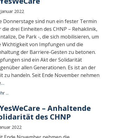
YesWeCare
 Januar 2022
e Donnerstage sind nun ein fester Termin
r die drei Einheiten des CHNP – Rehaklinik,
ntalize, De Park -, die sich mobilisieren, um
e Wichtigkeit von Impfungen und die
nhaltung der Barriere-Gesten zu betonen.
pfungen sind ein Akt der Solidarität
genüber allen Generationen. Es ist an der
it zu handeln. Seit Ende November nehmen
e
…
r ...
YesWeCare – Anhaltende
olidarität des CHNP
Januar 2022
it Ende November nehmen die