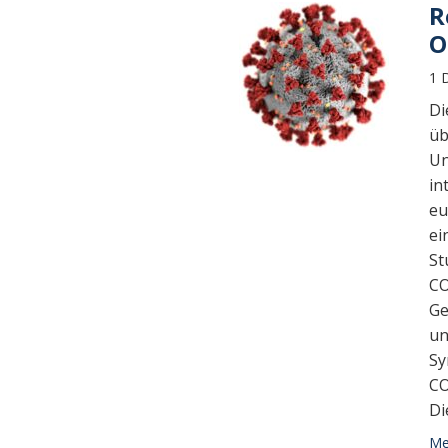
R
O
1 
Di
üb
Un
in
eu
ei
St
CO
Ge
un
Sy
CO
Di
Meh