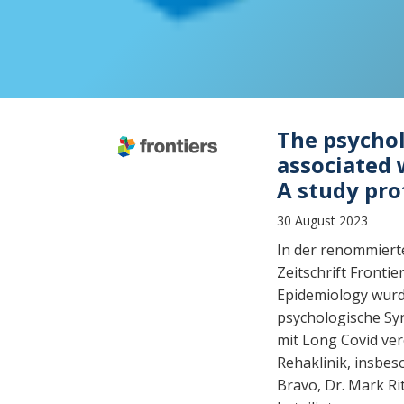
Beitragsnavigation
The psycho
associated 
A study pro
30 August 2023
In der renommiert
Zeitschrift Frontie
Epidemiology wurd
psychologische 
mit Long Covid verö
Rehaklinik, insbe
Bravo, Dr. Mark Ri