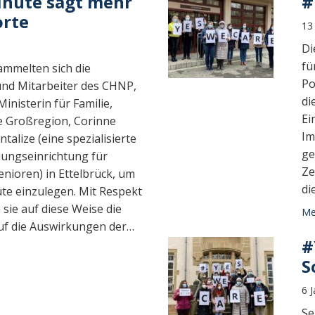
nute sagt mehr
#
orte
13
Di
fü
ammelten sich die
Po
und Mitarbeiter des CHNP,
di
inisterin für Familie,
Ei
ie Großregion, Corinne
Im
talize (eine spezialisierte
ge
uungseinrichtung für
Ze
nioren) in Ettelbrück, um
di
te einzulegen. Mit Respekt
sie auf diese Weise die
Meh
f die Auswirkungen der
…
#
S
6 
Se