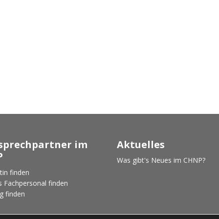
prechpartner im
Aktuelles
P
Was gibt's Neues im CHNP?
tin finden
s Fachpersonal finden
g finden