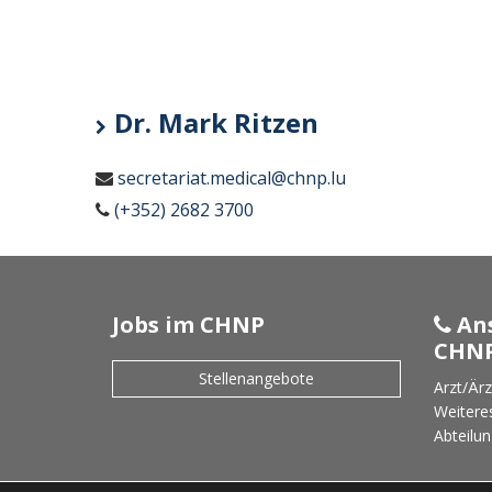
Dr. Mark Ritzen
secretariat.medical@chnp.lu
(+352) 2682 3700
Jobs im CHNP
Ans
CHN
Stellenangebote
Arzt/Ärz
Weitere
Abteilun