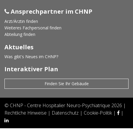
Ansprechpartner im CHNP
Arzt/Ärztin finden
Weiteres Fachpersonal finden
Abteilung finden
Aktuelles
Was gibt's Neues im CHNP?
Interaktiver Plan
Finden Sie Ihr Gebäude
©
CHNP - Centre Hospitalier Neuro-Psychiatrique
2026 |
Rechtliche Hinweise
|
Datenschutz
|
Cookie-Politik
|
|