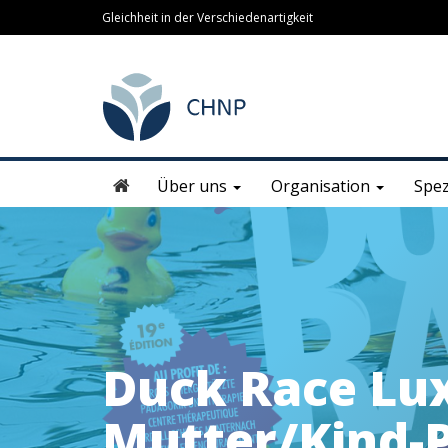
Gleichheit in der Verschiedenartigkeit
Über uns
Organisation
Spez
Duck Race Lux
Mutter/Kind-P